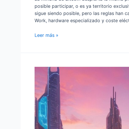
posible participar, o es ya territorio excl
sigue siendo posible, pero las reglas han 
Work, hardware especializado y coste eléc
Minería
Leer más »
de
Bitcoin:
cómo
funciona
y
qué
determina
su
rentabilidad