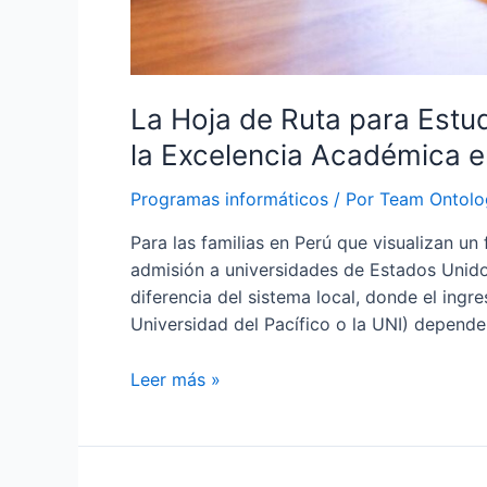
La Hoja de Ruta para Estu
la Excelencia Académica e
Programas informáticos
/ Por
Team Ontolo
Para las familias en Perú que visualizan un
admisión a universidades de Estados Unido
diferencia del sistema local, donde el ingr
Universidad del Pacífico o la UNI) depend
La
Leer más »
Hoja
de
Ruta
para