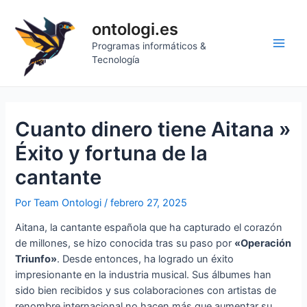
Ir
al
ontologi.es
contenido
Programas informáticos &
Main
Tecnología
Men
Cuanto dinero tiene Aitana »
Éxito y fortuna de la
cantante
Por
Team Ontologi
/
febrero 27, 2025
Aitana, la cantante española que ha capturado el corazón
de millones, se hizo conocida tras su paso por
«Operación
Triunfo»
. Desde entonces, ha logrado un éxito
impresionante en la industria musical. Sus álbumes han
sido bien recibidos y sus colaboraciones con artistas de
renombre internacional no hacen más que aumentar su