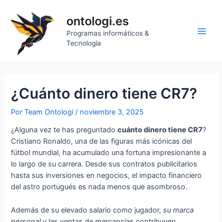
Ir
al
ontologi.es
contenido
Programas informáticos &
Main
Tecnología
Men
¿Cuánto dinero tiene CR7?
Por
Team Ontologi
/
noviembre 3, 2025
¿Alguna vez te has preguntado
cuánto dinero tiene CR7
?
Cristiano Ronaldo, una de las figuras más icónicas del
fútbol mundial, ha acumulado una fortuna impresionante a
lo largo de su carrera. Desde sus contratos publicitarios
hasta sus inversiones en negocios, el impacto financiero
del astro portugués es nada menos que asombroso.
Además de su elevado salario como jugador,
su marca
personal
y las ventas de mercancías contribuyen