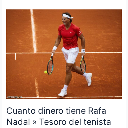
tiene
Aitana
»
Éxito
y
fortuna
de
la
cantante
Cuanto dinero tiene Rafa
Nadal » Tesoro del tenista