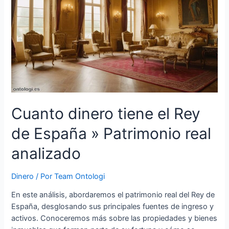
del
cantante
Cuanto dinero tiene el Rey
de España » Patrimonio real
analizado
Dinero
/ Por
Team Ontologi
En este análisis, abordaremos el patrimonio real del Rey de
España, desglosando sus principales fuentes de ingreso y
activos. Conoceremos más sobre las propiedades y bienes