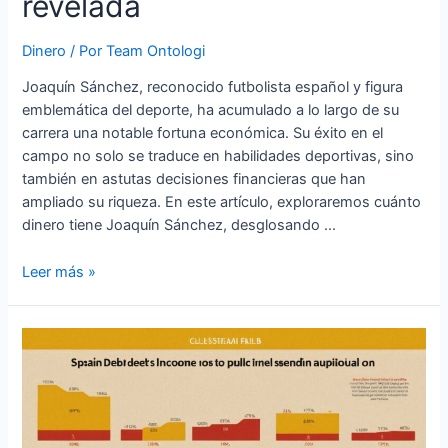
revelada
Dinero
/ Por
Team Ontologi
Joaquín Sánchez, reconocido futbolista español y figura
emblemática del deporte, ha acumulado a lo largo de su
carrera una notable fortuna económica. Su éxito en el
campo no solo se traduce en habilidades deportivas, sino
también en astutas decisiones financieras que han
ampliado su riqueza. En este artículo, exploraremos cuánto
dinero tiene Joaquín Sánchez, desglosando …
Cuanto
Leer más »
dinero
tiene
Joaquín
Sánchez
»
Su
fortuna