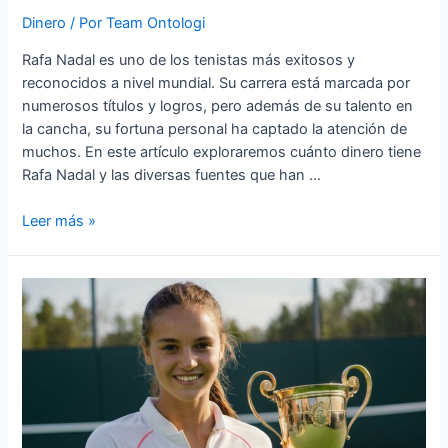
Dinero
/ Por
Team Ontologi
Rafa Nadal es uno de los tenistas más exitosos y
reconocidos a nivel mundial. Su carrera está marcada por
numerosos títulos y logros, pero además de su talento en
la cancha, su fortuna personal ha captado la atención de
muchos. En este artículo exploraremos cuánto dinero tiene
Rafa Nadal y las diversas fuentes que han …
Cuanto
Leer más »
dinero
tiene
Rafa
Nadal
»
Tesoro
del
tenista