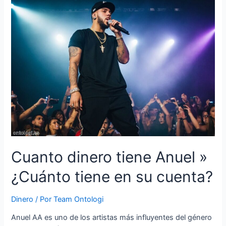
»
Su
situación
económica
Cuanto dinero tiene Anuel »
¿Cuánto tiene en su cuenta?
Dinero
/ Por
Team Ontologi
Anuel AA es uno de los artistas más influyentes del género