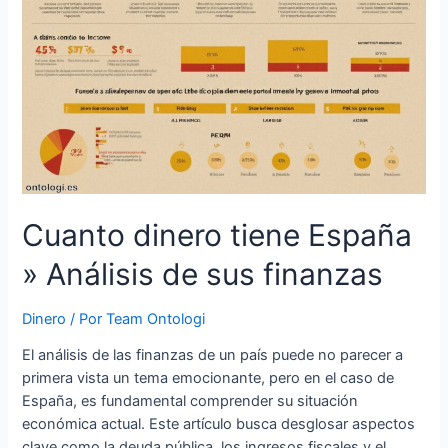
revelada
Cuanto dinero tiene España
» Análisis de sus finanzas
Dinero
/ Por
Team Ontologi
El análisis de las finanzas de un país puede no parecer a
primera vista un tema emocionante, pero en el caso de
España, es fundamental comprender su situación
económica actual. Este artículo busca desglosar aspectos
clave como la deuda pública, los ingresos fiscales y el