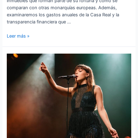
inmuebles que forman parte de su fortuna y cómo se
comparan con otras monarquías europeas. Además,
examinaremos los gastos anuales de la Casa Real y la
transparencia financiera que …
Cuanto
Leer más »
dinero
tiene
el
Rey
de
España
»
Patrimonio
real
analizado