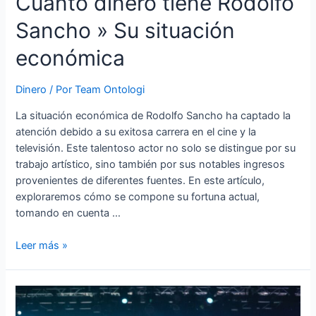
Cuanto dinero tiene Rodolfo
Sancho » Su situación
económica
Dinero
/ Por
Team Ontologi
La situación económica de Rodolfo Sancho ha captado la
atención debido a su exitosa carrera en el cine y la
televisión. Este talentoso actor no solo se distingue por su
trabajo artístico, sino también por sus notables ingresos
provenientes de diferentes fuentes. En este artículo,
exploraremos cómo se compone su fortuna actual,
tomando en cuenta …
Cuanto
Leer más »
dinero
tiene
Rodolfo
Sancho