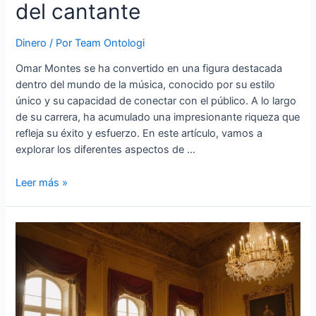
del cantante
Dinero
/ Por
Team Ontologi
Omar Montes se ha convertido en una figura destacada
dentro del mundo de la música, conocido por su estilo
único y su capacidad de conectar con el público. A lo largo
de su carrera, ha acumulado una impresionante riqueza que
refleja su éxito y esfuerzo. En este artículo, vamos a
explorar los diferentes aspectos de …
Cuanto
Leer más »
dinero
tiene
Omar
Montes
»
Riqueza
y
carrera