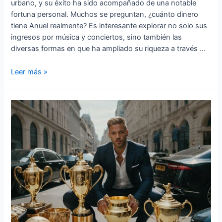
urbano, y su éxito ha sido acompañado de una notable
fortuna personal. Muchos se preguntan, ¿cuánto dinero
tiene Anuel realmente? Es interesante explorar no solo sus
ingresos por música y conciertos, sino también las
diversas formas en que ha ampliado su riqueza a través …
Cuanto
Leer más »
dinero
tiene
Anuel
»
¿Cuánto
tiene
en
su
cuenta?