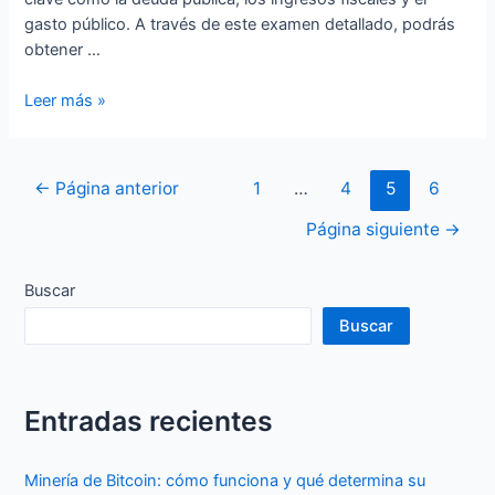
gasto público. A través de este examen detallado, podrás
obtener …
Cuanto
Leer más »
dinero
tiene
España
Paginación
←
Página anterior
1
…
4
5
6
»
de
Análisis
Página siguiente
→
entradas
de
sus
Buscar
finanzas
Buscar
Entradas recientes
Minería de Bitcoin: cómo funciona y qué determina su