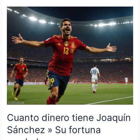
tiene
Piqué
»
La
riqueza
del
futbolista
Cuanto dinero tiene Joaquín
Sánchez » Su fortuna